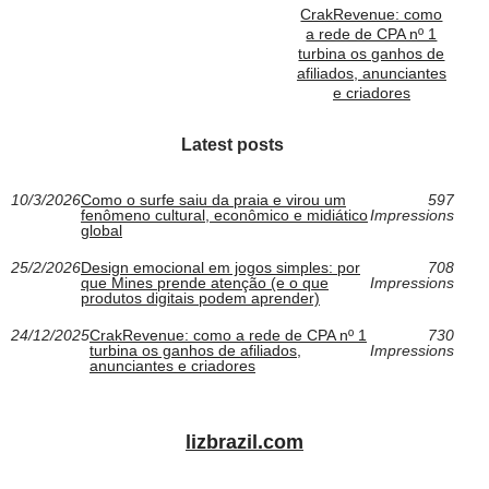
CrakRevenue: como
a rede de CPA nº 1
turbina os ganhos de
afiliados, anunciantes
e criadores
Latest posts
10/3/2026
Como o surfe saiu da praia e virou um
597
fenômeno cultural, econômico e midiático
Impressions
global
25/2/2026
Design emocional em jogos simples: por
708
que Mines prende atenção (e o que
Impressions
produtos digitais podem aprender)
24/12/2025
CrakRevenue: como a rede de CPA nº 1
730
turbina os ganhos de afiliados,
Impressions
anunciantes e criadores
lizbrazil.com