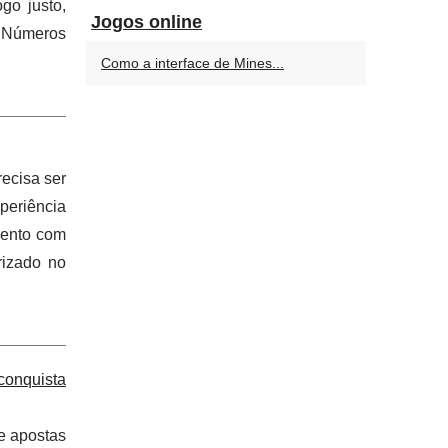
go justo,
Jogos online
 Números
Como a interface de Mines...
recisa ser
xperiência
vento com
rizado no
conquista
e apostas