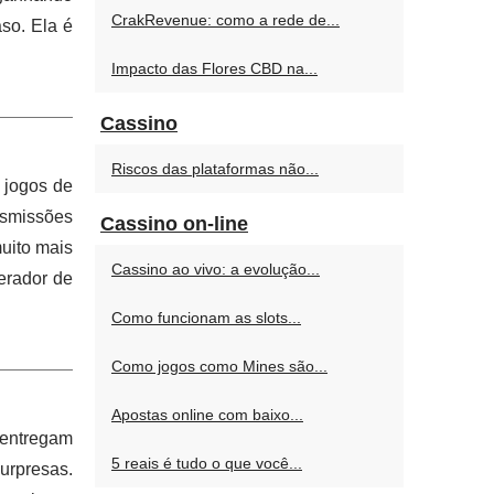
CrakRevenue: como a rede de...
so. Ela é
Impacto das Flores CBD na...
Cassino
Riscos das plataformas não...
 jogos de
nsmissões
Cassino on-line
uito mais
Cassino ao vivo: a evolução...
erador de
Como funcionam as slots...
Como jogos como Mines são...
Apostas online com baixo...
 entregam
5 reais é tudo o que você...
urpresas.