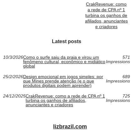
CrakRevenue: como
a rede de CPA nº 1
turbina os ganhos de
afiliados, anunciantes
e criadores
Latest posts
10/3/2026
Como o surfe saiu da praia e virou um
571
fenômeno cultural, econômico e midiático
Impressions
global
25/2/2026
Design emocional em jogos simples: por
689
que Mines prende atenção (e o que
Impressions
produtos digitais podem aprender)
24/12/2025
CrakRevenue: como a rede de CPA nº 1
725
turbina os ganhos de afiliados,
Impressions
anunciantes e criadores
lizbrazil.com